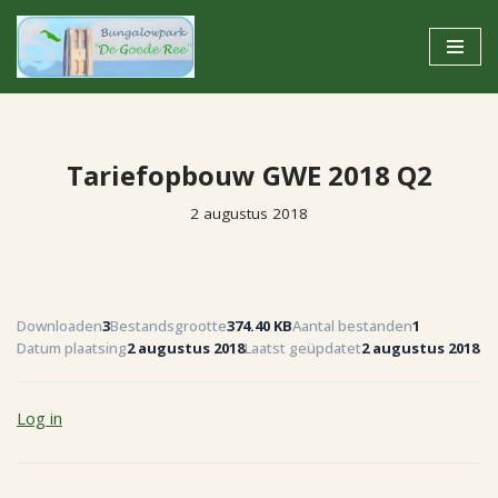
Ga
naar
de
inhoud
Tariefopbouw GWE 2018 Q2
2 augustus 2018
Downloaden
3
Bestandsgrootte
374.40 KB
Aantal bestanden
1
Datum plaatsing
2 augustus 2018
Laatst geüpdatet
2 augustus 2018
Log in