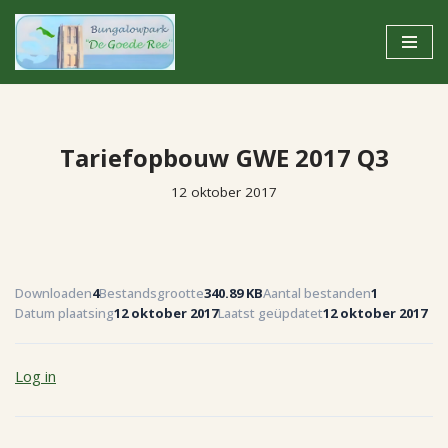
Ga
naar
de
inhoud
Tariefopbouw GWE 2017 Q3
12 oktober 2017
Downloaden
4
Bestandsgrootte
340.89 KB
Aantal bestanden
1
Datum plaatsing
12 oktober 2017
Laatst geüpdatet
12 oktober 2017
Log in