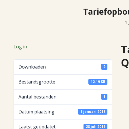
Tariefopb
1 
T
Log in
Q
Downloaden
2
Bestandsgrootte
12.19 KB
Aantal bestanden
1
Datum plaatsing
1 januari 2013
Laatst geüpdatet
28 juli 2015