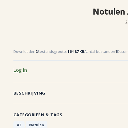
Notulen 
2
Downloaden
2
Bestandsgrootte
164.87 KB
Aantal bestanden
1
Datum
Log in
BESCHRIJVING
CATEGORIEËN & TAGS
,
A3
Notulen