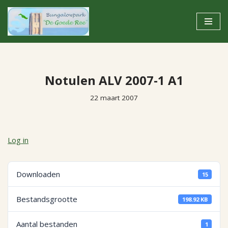
Ga
naar
de
inhoud
Notulen ALV 2007-1 A1
22 maart 2007
Log in
Downloaden
15
Bestandsgrootte
198.92 KB
Aantal bestanden
1